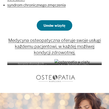
syndrom
chronicznego zmęczenia
Umów wizytę
Medycyna osteopatyczna oferuje swoje usługi
każdemu pacjentowi, w każdej możliwej
kondycji zdrowotnej.
terapia dorosłych
terapia w ciąży
terapia mama i dziecko