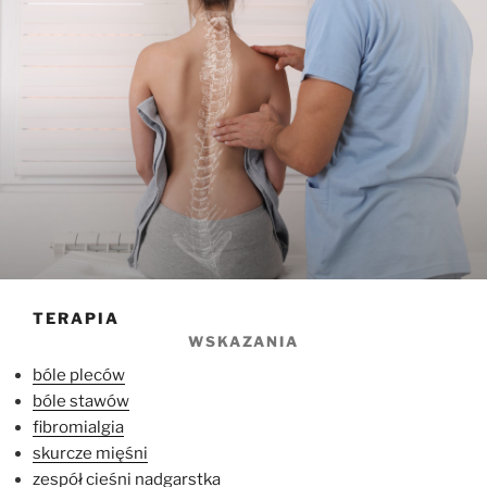
TERAPIA
WSKAZANIA
bóle pleców
bóle stawów
fibromialgia
skurcze mięśni
zespół cieśni nadgarstka