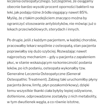
leczenia osteopatycznego. Szczególnie, że osiągamy
obecnie bardzo wysoki procent oporności bakterii na
leki, jak podają różne źródła sięgający nawet 85%.
Myślę, że z takim podejściem znacząco można by
ograniczyć stosowanie antybiotyków, nie mówiąc już o
lekach przeciwbólowych, sterydach i innych.
Po drugie, jeśli z każdym pacjentem, w każdej chorobie,
pracowałby lekarz wspólnie z osteopatą, stan pacjenta
poprawiałby się dużo szybciej. Rozważając nawet
najprostszy mechanizm – gdy u pacjenta z zapaleniem
płuc, w stanie wskazującym na konieczność podania
leków, po ich podaniu, osteopata wykonałby tzw.
Generalne Leczenia Osteopatyczne (Generał
Osteopathic Treatment). Zabieg taki uruchomiłby płyny
pacjenta (krew, limfę, płyn pozakomórkowy), dzięki
temu wszystkie tkanki ciała byłyby lepiej odżywione,
dotlenione, odprowadzone zostałyby z nich metabolity,
w tym dwutlenek węgla, a co równie istotne,