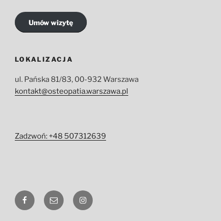
Umów wizytę
LOKALIZACJA
ul. Pańska 81/83, 00-932 Warszawa
kontakt@osteopatia.warszawa.pl
Zadzwoń: +48 507312639
fb
E-
ig
mail