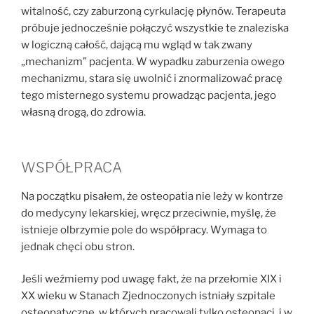
witalność, czy zaburzoną cyrkulację płynów. Terapeuta
próbuje jednocześnie połączyć wszystkie te znaleziska
w logiczną całość, dającą mu wgląd w tak zwany
„mechanizm” pacjenta. W wypadku zaburzenia owego
mechanizmu, stara się uwolnić i znormalizować pracę
tego misternego systemu prowadząc pacjenta, jego
własną drogą, do zdrowia.
WSPÓŁPRACA
Na początku pisałem, że osteopatia nie leży w kontrze
do medycyny lekarskiej, wręcz przeciwnie, myślę, że
istnieje olbrzymie pole do współpracy. Wymaga to
jednak chęci obu stron.
Jeśli weźmiemy pod uwagę fakt, że na przełomie XIX i
XX wieku w Stanach Zjednoczonych istniały szpitale
osteopatyczne, w których pracowali tylko osteopaci, i w