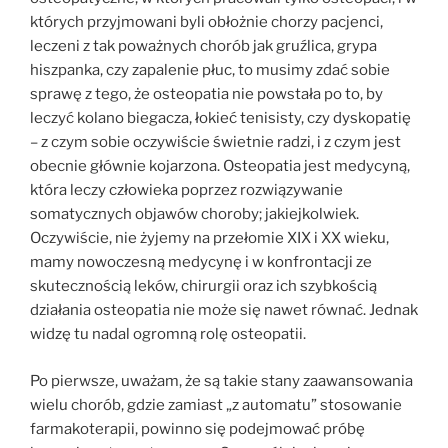
których przyjmowani byli obłożnie chorzy pacjenci,
leczeni z tak poważnych chorób jak gruźlica, grypa
hiszpanka, czy zapalenie płuc, to musimy zdać sobie
sprawę z tego, że osteopatia nie powstała po to, by
leczyć kolano biegacza, łokieć tenisisty, czy dyskopatię
– z czym sobie oczywiście świetnie radzi, i z czym jest
obecnie głównie kojarzona. Osteopatia jest medycyną,
która leczy człowieka poprzez rozwiązywanie
somatycznych objawów choroby; jakiejkolwiek.
Oczywiście, nie żyjemy na przełomie XIX i XX wieku,
mamy nowoczesną medycynę i w konfrontacji ze
skutecznością leków, chirurgii oraz ich szybkością
działania osteopatia nie może się nawet równać. Jednak
widzę tu nadal ogromną rolę osteopatii.
Po pierwsze, uważam, że są takie stany zaawansowania
wielu chorób, gdzie zamiast „z automatu” stosowanie
farmakoterapii, powinno się podejmować próbę