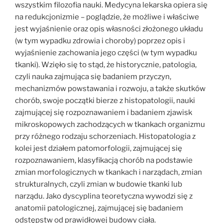
wszystkim filozofia nauki. Medycyna lekarska opiera się
na redukcjonizmie – poglądzie, że możliwe i właściwe
jest wyjaśnienie oraz opis własności złożonego układu
(w tym wypadku zdrowia i choroby) poprzez opis i
wyjaśnienie zachowania jego części (w tym wypadku
tkanki). Wzięło się to stąd, że historycznie, patologia,
czyli nauka zajmująca się badaniem przyczyn,
mechanizmów powstawania i rozwoju, a także skutków
chorób, swoje początki bierze z histopatologii, nauki
zajmującej się rozpoznawaniem i badaniem zjawisk
mikroskopowych zachodzących w tkankach organizmu
przy różnego rodzaju schorzeniach. Histopatologia z
kolei jest działem patomorfologii, zajmującej się
rozpoznawaniem, klasyfikacją chorób na podstawie
zmian morfologicznych w tkankach i narządach, zmian
strukturalnych, czyli zmian w budowie tkanki lub
narządu. Jako dyscyplina teoretyczna wywodzi się z
anatomii patologicznej, zajmującej się badaniem
odstępstw od prawidłowej budowy ciała.