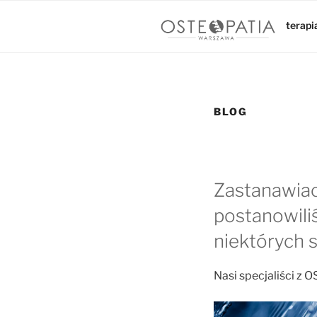
terapi
Przejdź
do
treści
BLOG
Zastanawiaci
postanowili
niektórych 
Nasi specjaliści z