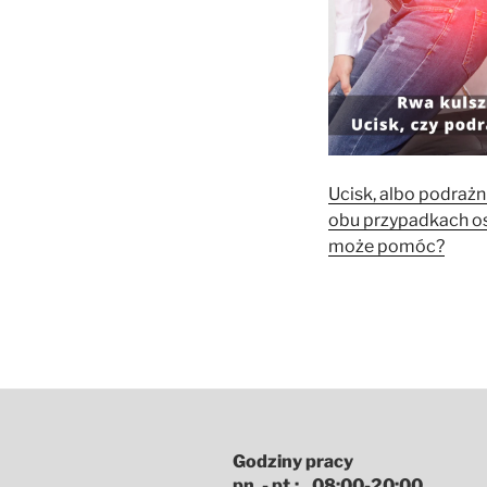
Ucisk, albo podrażn
obu przypadkach o
może pomóc?
Godziny pracy
pn. - pt.: 08:00-20:00