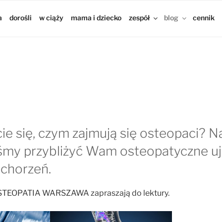
a
dorośli
w ciąży
mama i dziecko
zespół
blog
cennik
e się, czym zajmują się osteopaci? Na
śmy przybliżyć Wam osteopatyczne uj
schorzeń.
 OSTEOPATIA WARSZAWA zapraszają do lektury.