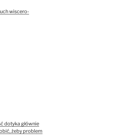
ruch wiscero-
ść dotyka głównie
robić, żeby problem