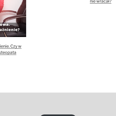
nie wracał?
ienie. Czy w
steopata