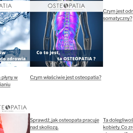
Czym jest od
somatyczny?
 płyny w
Czym właściwie jest osteopatia?
ianiu
Sprawdź, jak osteopata pracuje
Ta dolegliwo
nad skoliozą.
kobiety. Co z