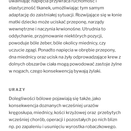
uwalniając napięcia przywraca ruchomość i
elastyczność tkanek, umożliwiając tym samym
adaptację do zaistniałej sytuacji. Rozwijające się w łonie
matki dziecko może uciskać przeponę, narządy
wewnętrzne i naczynia krwionośne. Utrudnia to
oddychanie, przyjmowanie niektórych pozycji,
powoduje bóle żeber, bóle okolicy miednicy, czy
uczucie zgagi. Ponadto napięcia w obrębie przepony,
dna miednicy oraz ucisk na żyły odprowadzające krew z
dolnych obszarów ciała mogą powodować zastoje żylne
w nogach, czego konsekwencją bywają żylaki.
URAZY
Dolegliwości bólowe pojawiają się także, jako
konsekwencja doznanych wcześniej urazów
kręgosłupa, miednicy, kości krzyżowej oraz przebytych
wcześniej chorób, operacji i pozostałych po nich blizn
np. po zapaleniu i usunięciu wyrostka robaczkowego.