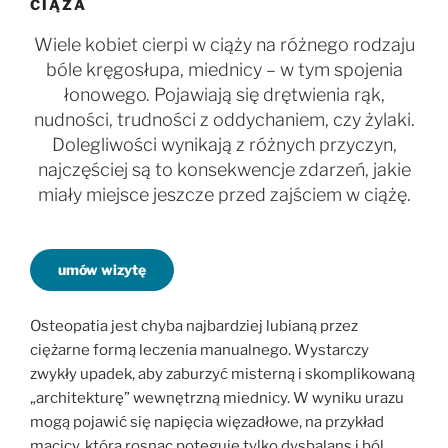
CIĄŻA
Wiele kobiet cierpi w ciąży na różnego rodzaju
bóle kręgosłupa, miednicy – w tym spojenia
łonowego. Pojawiają się drętwienia rąk,
nudności, trudności z oddychaniem, czy żylaki.
Dolegliwości wynikają z różnych przyczyn,
najczęściej są to konsekwencje zdarzeń, jakie
miały miejsce jeszcze przed zajściem w ciążę.
umów wizytę
Osteopatia jest chyba najbardziej lubianą przez
ciężarne formą leczenia manualnego. Wystarczy
zwykły upadek, aby zaburzyć misterną i skomplikowaną
„architekturę” wewnętrzną miednicy. W wyniku urazu
mogą pojawić się napięcia więzadłowe, na przykład
macicy, która rosnąc potęguje tylko dysbalans i ból.