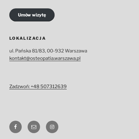
Umów wizytę
LOKALIZACJA
ul. Pańska 81/83, 00-932 Warszawa
kontakt@osteopatia.warszawa.pl
Zadzwoń: +48 507312639
fb
E-
ig
mail